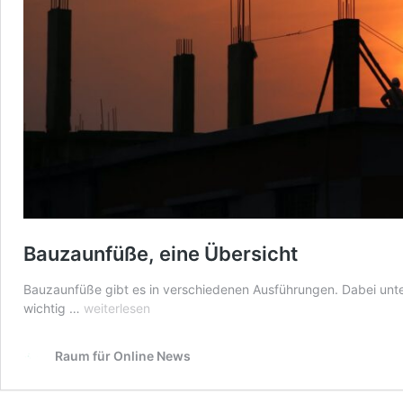
Bauzaunfüße, eine Übersicht
Bauzaunfüße gibt es in verschiedenen Ausführungen. Dabei unter
Bauzaunfüße,
wichtig …
weiterlesen
eine
Übersicht
Raum für Online News