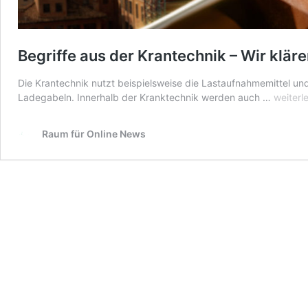
Begriffe aus der Krantechnik – Wir kläre
Die Krantechnik nutzt beispielsweise die Lastaufnahmemittel und
Begriff
Ladegabeln. Innerhalb der Kranktechnik werden auch …
weiterl
aus
der
Raum für Online News
Krantec
–
Wir
klären
auf!