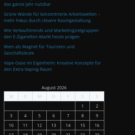
das ganze Jahr nutzbar
Grüne Wände für konzentrierte Arbeitswelten –
mehr Fokus durch clevere Raumgestaltung
Wie Verkaufstrends und Marketingzielgruppen
den E-Zigaretten-Markt heute prägen
Wien als Magnet für Touristen und
Geschäftsleute
Vape-Oase im Eigenheim: Kreative Konzepte für
den Extra-Vaping-Raum
August 2026
M
D
M
D
F
S
S
1
2
3
4
5
6
7
8
9
10
11
12
13
14
15
16
17
18
19
20
21
22
23