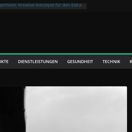
enheim: Kreative Konzepte für den Extra-
kommt: So bleibt Ihre Terrasse das ganze
 konzentrierte Arbeitswelten – mehr
vere Raumgestaltung
nds und Marketingzielgruppen den E-
t heute prägen
für Touristen und Geschäftsleute
UKTE
DIENSTLEISTUNGEN
GESUNDHEIT
TECHNIK