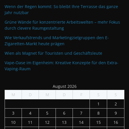
Wenn der Regen kommt: So bleibt Ihre Terrasse das ganze
Jahr nutzbar
Grüne Wände für konzentrierte Arbeitswelten – mehr Fokus
durch clevere Raumgestaltung
Wie Verkaufstrends und Marketingzielgruppen den E-
Zigaretten-Markt heute prägen
Wien als Magnet für Touristen und Geschäftsleute
Vape-Oase im Eigenheim: Kreative Konzepte für den Extra-
Vaping-Raum
August 2026
M
D
M
D
F
S
S
1
2
3
4
5
6
7
8
9
10
11
12
13
14
15
16