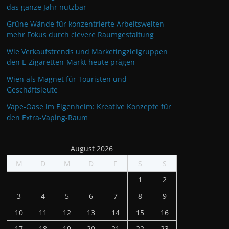
das ganze Jahr nutzbar
Grüne Wände für konzentrierte Arbeitswelten –
mehr Fokus durch clevere Raumgestaltung
Wie Verkaufstrends und Marketingzielgruppen
den E-Zigaretten-Markt heute prägen
Wien als Magnet für Touristen und
Geschäftsleute
Vape-Oase im Eigenheim: Kreative Konzepte für
den Extra-Vaping-Raum
August 2026
M
D
M
D
F
S
S
1
2
3
4
5
6
7
8
9
10
11
12
13
14
15
16
17
18
19
20
21
22
23