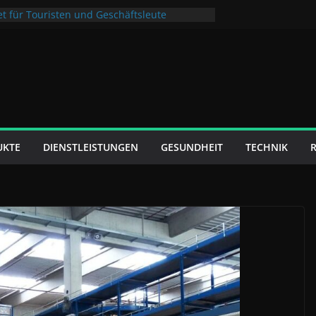
t für Touristen und Geschäftsleute
igenheim: Kreative Konzepte für den Extra-
 kommt: So bleibt Ihre Terrasse das ganze
r konzentrierte Arbeitswelten – mehr
evere Raumgestaltung
ends und Marketingzielgruppen den E-
kt heute prägen
UKTE
DIENSTLEISTUNGEN
GESUNDHEIT
TECHNIK