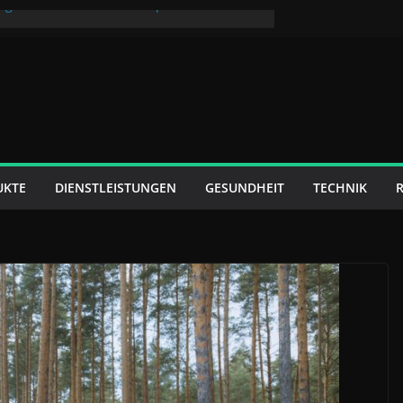
igenheim: Kreative Konzepte für den Extra-
 kommt: So bleibt Ihre Terrasse das ganze
r konzentrierte Arbeitswelten – mehr
evere Raumgestaltung
ends und Marketingzielgruppen den E-
kt heute prägen
t für Touristen und Geschäftsleute
UKTE
DIENSTLEISTUNGEN
GESUNDHEIT
TECHNIK