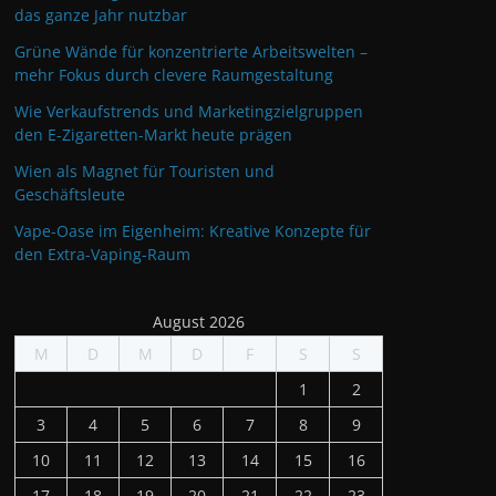
das ganze Jahr nutzbar
Grüne Wände für konzentrierte Arbeitswelten –
mehr Fokus durch clevere Raumgestaltung
Wie Verkaufstrends und Marketingzielgruppen
den E-Zigaretten-Markt heute prägen
Wien als Magnet für Touristen und
Geschäftsleute
Vape-Oase im Eigenheim: Kreative Konzepte für
den Extra-Vaping-Raum
August 2026
M
D
M
D
F
S
S
1
2
3
4
5
6
7
8
9
10
11
12
13
14
15
16
17
18
19
20
21
22
23